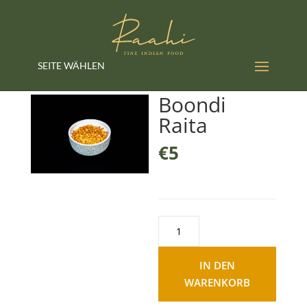
SEITE WÄHLEN
Boondi
Raita
€
5
Boondi
Raita
Menge
IN DEN
WARENKORB