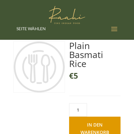
SEITE WÄHLEN
Plain
Basmati
Rice
€
5
Plain
Basmati
Rice
IN DEN
Menge
WARENKORB